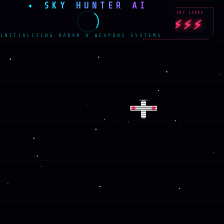
✦ SKY HUNTER AI
PILOT LIVES
✦ SKY
LIVES:
LEVEL:
SCORE:
⚡⚡⚡⚡⚡
⚡⚡⚡⚡⚡
HUNTER
1
0
INITIALIZING RADAR & WEAPONS SYSTEMS...