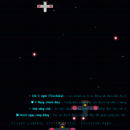
✌ Chỉ 2 ngón (Trỏ+Giữa)
— Lái chiến cơ & tự động xả đạn bắn địch
🛡️ 5 Mạng chiến đấu
— Trúng đạn hoặc đâm vào địch sẽ mất 1 mạng
⚡ Quà nâng cấp
— Ăn hộp năng lượng xanh lá để nâng đạn tỏa chữ V
👾 Địch ngày càng đông
— Phi cơ địch đông hơn và đạn đỏ phát sáng rực rỡ!
FLIGHT CONTROL SYSTEM ACTIVE. POSITION HAND...