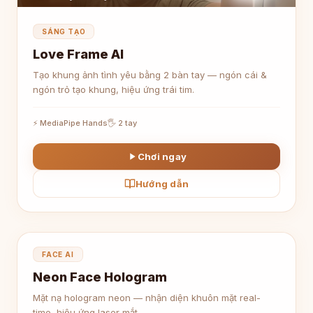
SÁNG TẠO
Love Frame AI
Tạo khung ảnh tình yêu bằng 2 bàn tay — ngón cái &
ngón trỏ tạo khung, hiệu ứng trái tim.
⚡ MediaPipe Hands
🖐 2 tay
Chơi ngay
Hướng dẫn
👤
FACE AI
Neon Face Hologram
Mặt nạ hologram neon — nhận diện khuôn mặt real-
time, hiệu ứng laser mắt.