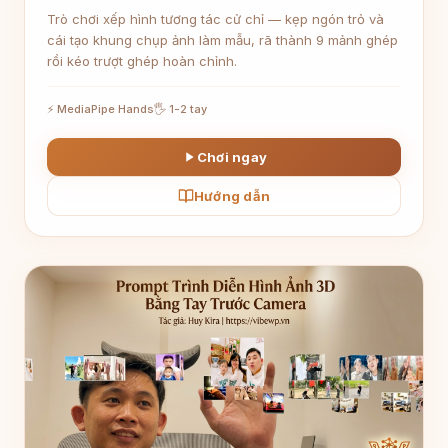
Trò chơi xếp hình tương tác cử chỉ — kẹp ngón trỏ và
cái tạo khung chụp ảnh làm mẫu, rã thành 9 mảnh ghép
rồi kéo trượt ghép hoàn chỉnh.
⚡ MediaPipe Hands
🖐 1-2 tay
Chơi ngay
Hướng dẫn