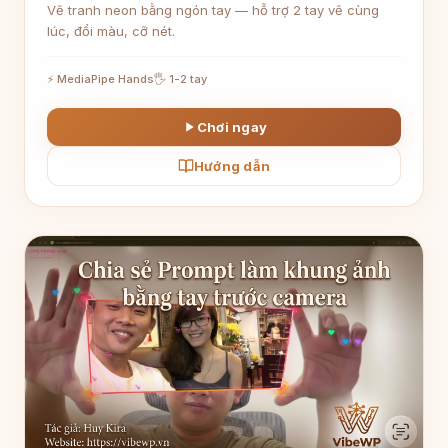
Vẽ tranh neon bằng ngón tay — hỗ trợ 2 tay vẽ cùng
lúc, đổi màu, cỡ nét.
⚡ MediaPipe Hands
🖐 1-2 tay
Chơi ngay
Hướng dẫn