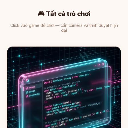
🎮 Tất cả trò chơi
Click vào game để chơi — cần camera và trình duyệt hiện
đại