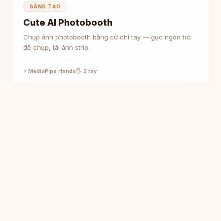
SÁNG TẠO
Cute AI Photobooth
Chụp ảnh photobooth bằng cử chỉ tay — gục ngón trỏ
để chụp, tải ảnh strip.
⚡ MediaPipe Hands
🖐 2 tay
Chơi ngay
Hướng dẫn
🚀 Học cách tạo Game
HTML với AI