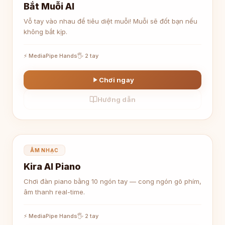
Bắt Muỗi AI
Vỗ tay vào nhau để tiêu diệt muỗi! Muỗi sẽ đốt bạn nếu
không bắt kịp.
⚡ MediaPipe Hands
🖐 2 tay
Chơi ngay
Hướng dẫn
🎹
ÂM NHẠC
Kira AI Piano
Chơi đàn piano bằng 10 ngón tay — cong ngón gõ phím,
âm thanh real-time.
⚡ MediaPipe Hands
🖐 2 tay