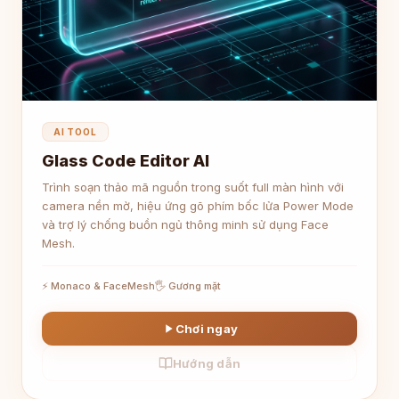
AI TOOL
Glass Code Editor AI
Trình soạn thảo mã nguồn trong suốt full màn hình với
camera nền mờ, hiệu ứng gõ phím bốc lửa Power Mode
và trợ lý chống buồn ngủ thông minh sử dụng Face
Mesh.
⚡ Monaco & FaceMesh
🖐 Gương mặt
Chơi ngay
Hướng dẫn