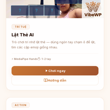
TRÍ TUỆ
Lật Thẻ AI
Trò chơi trí nhớ lật thẻ — dùng ngón tay chạm ô để lật,
tìm các cặp emoji giống nhau.
⚡ MediaPipe Hands
🖐 1-2 tay
Chơi ngay
Hướng dẫn
🦟
ACTION