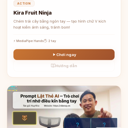
🍉
ACTION
Kira Fruit Ninja
Chém trái cây bằng ngón tay — tạo hình chữ V kích
hoạt kiếm ánh sáng, tránh bom!
⚡ MediaPipe Hands
🖐 2 tay
Chơi ngay
Hướng dẫn