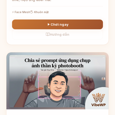
⚡ Face Mesh
🖐 Khuôn mặt
Chơi ngay
Hướng dẫn