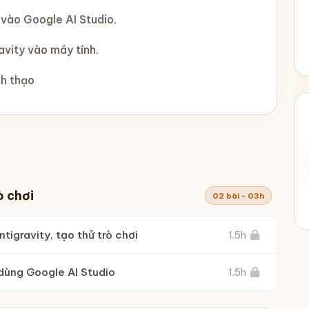
vào Google AI Studio.
avity vào máy tính.
nh thạo
ò chơi
02 bài - 03h
tigravity, tạo thử trò chơi
1.5h
 dùng Google AI Studio
1.5h