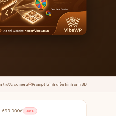
Prompt trình diễn hình ảnh 3D bằng tay trước camera
Chia sẻ
699.000đ
-50%