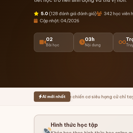
5.0
(128 đánh giá đánh giá)
342 học viên h
Cập nhật: 04/2026
02
03h
Tr
Bài học
Nội dung
Tru
AI mới nhất
l
Prompt game chiến cơ siêu hạng cử chỉ tay trước camera
P
Hình thức học tập
Khóa học theo hình thức học online q