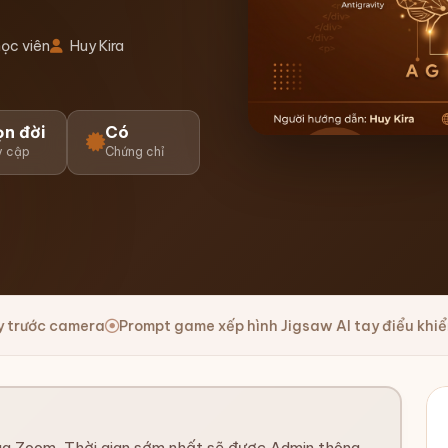
ọc viên
Huy Kira
ọn đời
Có
y cập
Chứng chỉ
Xem giới thiệu khóa học
rompt game xếp hình Jigsaw AI tay điểu khiển trước camera
ua Zoom. Thời gian sớm nhất sẽ được Admin thông