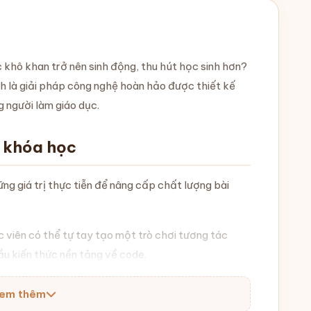
c khô khan trở nên sinh động, thu hút học sinh hơn?
h là giải pháp công nghệ hoàn hảo được thiết kế
g người làm giáo dục.
u khóa học
g giá trị thực tiễn để nâng cấp chất lượng bài
 viên có thể tự tay tạo một trò chơi tương tác
ầu kiến thức nền tảng về code.
yên lý sinh code HTML và sử dụng thành thạo hai
em thêm
oogle AI Studio
.