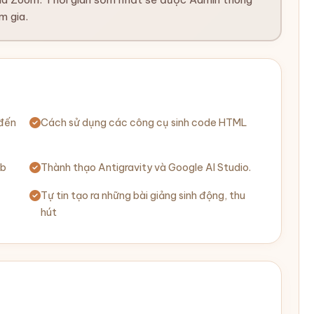
m gia.
 đến
Cách sử dụng các công cụ sinh code HTML
eb
Thành thạo Antigravity và Google AI Studio.
Tự tin tạo ra những bài giảng sinh động, thu
hút