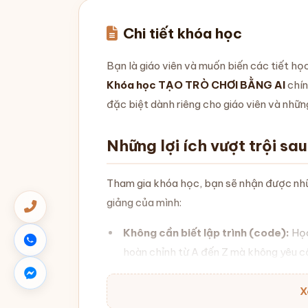
Chi tiết khóa học
Bạn là giáo viên và muốn biến các tiết họ
Khóa học TẠO TRÒ CHƠI BẰNG AI
chín
đặc biệt dành riêng cho giáo viên và nhữn
Những lợi ích vượt trội sa
Tham gia khóa học, bạn sẽ nhận được nhữn
giảng của mình:
Không cần biết lập trình (code):
Học
hoàn chỉnh từ A đến Z mà không yêu c
Thành thạo công cụ AI:
Nắm vững ngu
X
công cụ mạnh mẽ là
Antigravity
và
G