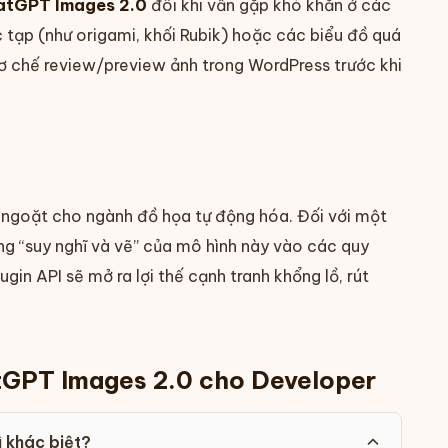
atGPT Images 2.0
đôi khi vẫn gặp khó khăn ở các
ức tạp (như origami, khối Rubik) hoặc các biểu đồ quá
ơ chế review/preview ảnh trong WordPress trước khi
 ngoặt cho ngành đồ họa tự động hóa. Đối với một
ng “suy nghĩ và vẽ” của mô hình này vào các quy
gin API sẽ mở ra lợi thế cạnh tranh khổng lồ, rút
atGPT Images 2.0 cho Developer
 khác biệt?