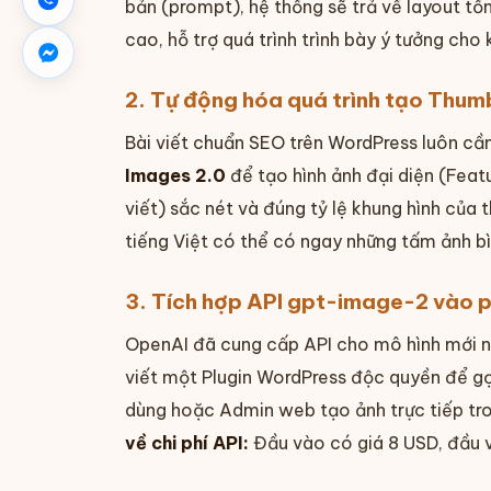
bản (prompt), hệ thống sẽ trả về layout t
cao, hỗ trợ quá trình trình bày ý tưởng ch
2. Tự động hóa quá trình tạo Thum
Bài viết chuẩn SEO trên WordPress luôn cần
Images 2.0
để tạo hình ảnh đại diện (Feat
viết) sắc nét và đúng tỷ lệ khung hình của 
tiếng Việt có thể có ngay những tấm ảnh 
3. Tích hợp API gpt-image-2 vào 
OpenAI đã cung cấp API cho mô hình mới này
viết một Plugin WordPress độc quyền để g
dùng hoặc Admin web tạo ảnh trực tiếp tro
về chi phí API:
Đầu vào có giá 8 USD, đầu v