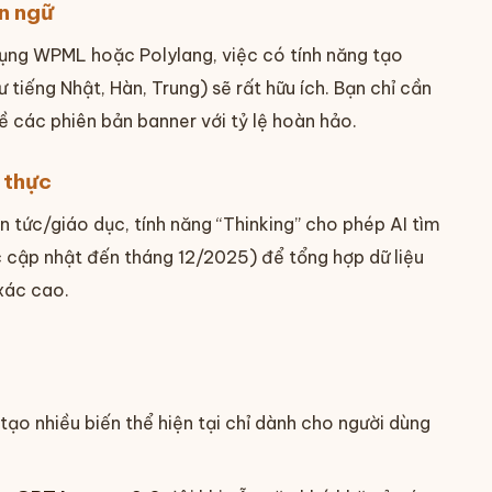
n ngữ
dụng WPML hoặc Polylang, việc có tính năng tạo
tiếng Nhật, Hàn, Trung) sẽ rất hữu ích. Bạn chỉ cần
ề các phiên bản banner với tỷ lệ hoàn hảo.
 thực
n tức/giáo dục, tính năng “Thinking” cho phép AI tìm
c cập nhật đến tháng 12/2025) để tổng hợp dữ liệu
 xác cao.
tạo nhiều biến thể hiện tại chỉ dành cho người dùng