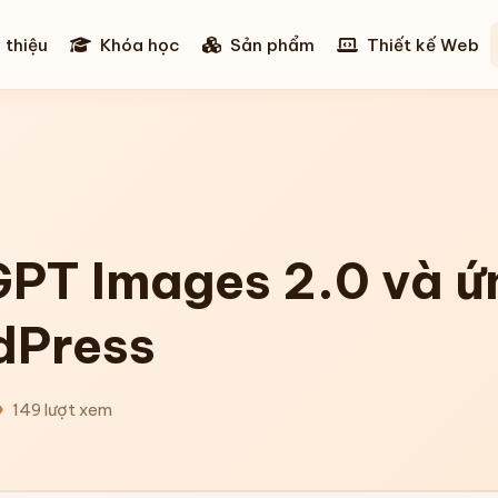
 thiệu
Khóa học
Sản phẩm
Thiết kế Web
GPT Images 2.0 và ứ
dPress
149 lượt xem