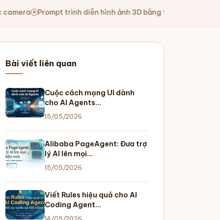
t trình diễn hình ảnh 3D bằng tay trước camera
Chia sẻ prom
Bài viết liên quan
Cuộc cách mạng UI dành
cho AI Agents…
15/05/2026
Alibaba PageAgent: Đưa trợ
lý AI lên mọi…
15/05/2026
Viết Rules hiệu quả cho AI
Coding Agent…
14/05/2026