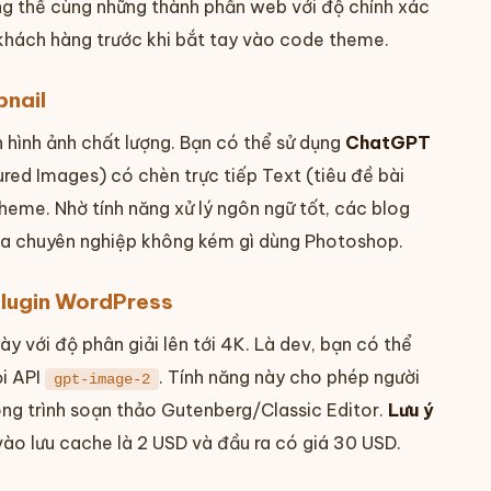
ổng thể cùng những thành phần web với độ chính xác
o khách hàng trước khi bắt tay vào code theme.
bnail
 hình ảnh chất lượng. Bạn có thể sử dụng
ChatGPT
ured Images) có chèn trực tiếp Text (tiêu đề bài
theme. Nhờ tính năng xử lý ngôn ngữ tốt, các blog
bìa chuyên nghiệp không kém gì dùng Photoshop.
plugin WordPress
 với độ phân giải lên tới 4K. Là dev, bạn có thể
ọi API
. Tính năng này cho phép người
gpt-image-2
ng trình soạn thảo Gutenberg/Classic Editor.
Lưu ý
ào lưu cache là 2 USD và đầu ra có giá 30 USD.