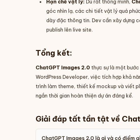
Hạn chế vật lý:
Dù rất thông minh,
Ch
góc nhìn lạ, các chi tiết vật lý quá ph
dày đặc thông tin. Dev cần xây dựng c
publish lên live site.
Tổng kết:
ChatGPT Images 2.0
thực sự là một bước
WordPress Developer, việc tích hợp khả nă
trình làm theme, thiết kế mockup và viết plu
ngắn thời gian hoàn thiện dự án đáng kể.
Giải đáp tất tần tật về Ch
ChatGPT Images 2.0 là gì và có điểm gì