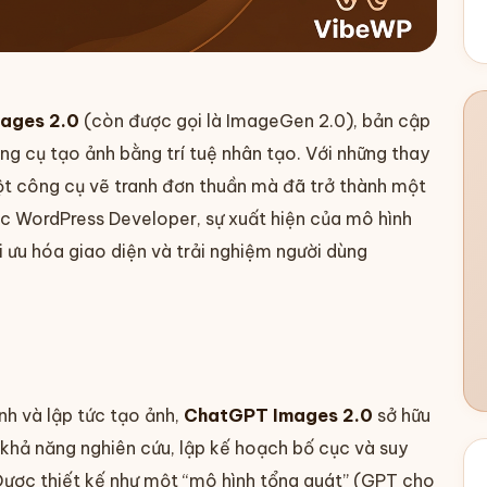
ages 2.0
(còn được gọi là ImageGen 2.0), bản cập
ng cụ tạo ảnh bằng trí tuệ nhân tạo. Với những thay
 một công cụ vẽ tranh đơn thuần mà đã trở thành một
các WordPress Developer, sự xuất hiện của mô hình
i ưu hóa giao diện và trải nghiệm người dùng
nh và lập tức tạo ảnh,
ChatGPT Images 2.0
sở hữu
 khả năng nghiên cứu, lập kế hoạch bố cục và suy
. Được thiết kế như một “mô hình tổng quát” (GPT cho