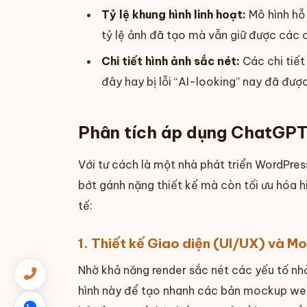
Tỷ lệ khung hình linh hoạt:
Mô hình hỗ 
tỷ lệ ảnh đã tạo mà vẫn giữ được các ch
Chi tiết hình ảnh sắc nét:
Các chi tiết
đây hay bị lỗi “AI-looking” nay đã đượ
Phân tích áp dụng ChatGPT
Với tư cách là một nhà phát triển WordPres
bớt gánh nặng thiết kế mà còn tối ưu hóa hi
tế:
1. Thiết kế Giao diện (UI/UX) và 
Nhờ khả năng render sắc nét các yếu tố nhỏ
hình này để tạo nhanh các bản mockup web