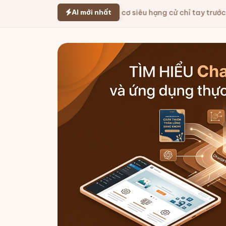
AI mới nhất
ompt game chiến cơ siêu hạng cử chỉ tay trước camera
Prompt