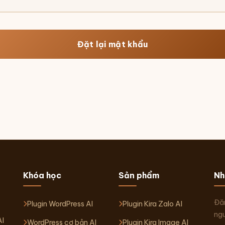
Đặt lại mật khẩu
Khóa học
Sản phẩm
Nh
Đăn
Plugin WordPress AI
Plugin Kira Zalo AI
ngu
AI
WordPress cơ bản AI
Plugin Kira Image AI