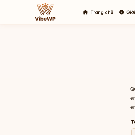
Trang chủ
Giới
Q
e
em
T