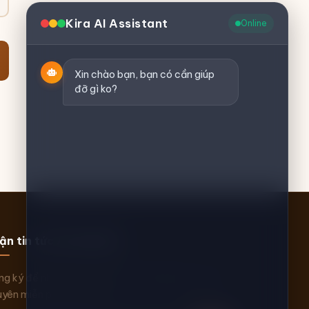
Kira AI Assistant
Online
Xin chào bạn, bạn có cần giúp
đỡ gì ko?
ận tin tức AI mới nhất
g ký để nhận thông báo về AI, WordPress và tài
yên miễn phí mỗi tuần.