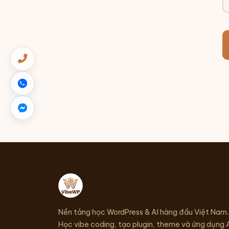
Nền tảng học WordPress & AI hàng đầu Việt Nam.
Học vibe coding, tạo plugin, theme và ứng dụng 