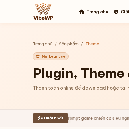
Trang chủ
Giới
Trang chủ
Sản phẩm
Theme
Marketplace
Plugin, Theme
Thanh toán online để download hoặc tải m
AI mới nhất
 co giãn tương tác html
Prompt game chiến cơ siêu hạng cử c