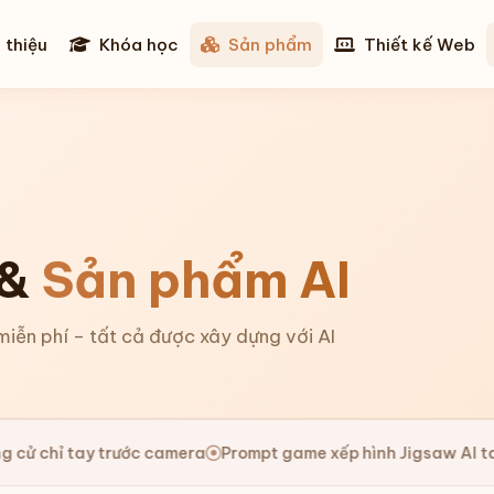
 thiệu
Khóa học
Sản phẩm
Thiết kế Web
 &
Sản phẩm AI
iễn phí – tất cả được xây dựng với AI
hỉ tay trước camera
Prompt game xếp hình Jigsaw AI tay điể