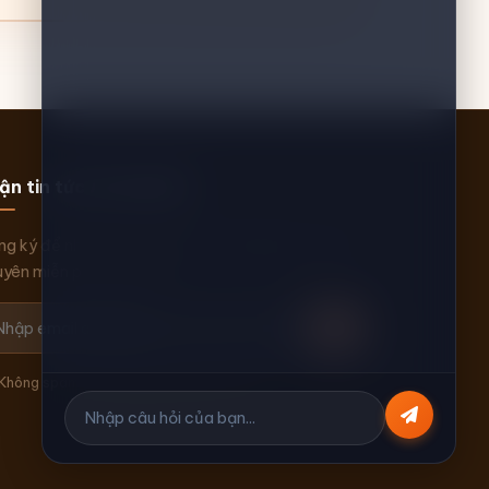
ận tin tức AI mới nhất
g ký để nhận thông báo về AI, WordPress và tài
yên miễn phí mỗi tuần.
Không spam. Hủy đăng ký bất kỳ lúc nào.