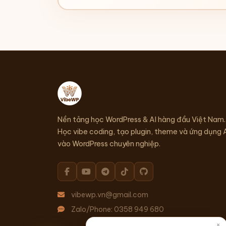
Nền tảng học WordPress & AI hàng đầu Việt Nam.
Học vibe coding, tạo plugin, theme và ứng dụng 
vào WordPress chuyên nghiệp.
vibewp.vn@gmail.com
Zalo/Phone: 0358 949 680
×