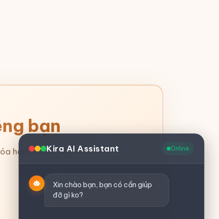
êng bạn
Kira AI Assistant
Online
óa học của chúng tôi.
Xin chào bạn, bạn có cần giúp
đỡ gì ko?